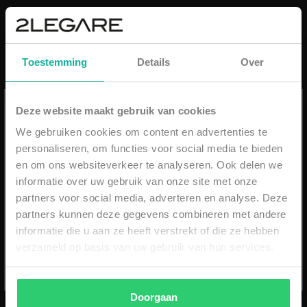
dergelijke online omgeving herkennen door het groene slotje vooraan
de URL van een website.
Mocht je verdere vragen hebben, neem dan
contact
met ons op.
Toestemming
Details
Over
Ontvang 10% op jouw eerste order
Deze website maakt gebruik van cookies
We gebruiken cookies om content en advertenties te
personaliseren, om functies voor social media te bieden
E-mail
STAY UPDATED
en om ons websiteverkeer te analyseren. Ook delen we
informatie over uw gebruik van onze site met onze
partners voor social media, adverteren en analyse. Deze
partners kunnen deze gegevens combineren met andere
SUBSCRIBE
informatie die u aan ze heeft verstrekt of die ze hebben
verzameld op basis van uw gebruik van hun services.
*min. order €59,99 - niet geldig i.c.m. andere kortingen
- eenmalig geldig & alleen online -
Doorgaan
@2LEGARE