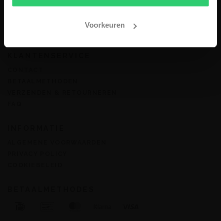
OVER ONS
Voorkeuren
MIJN ACCOUNT
KLANTENSERVICE
CONTACT
BETAALMETHODEN
VERZENDEN & RETOURNEREN
FAQ
INFORMATIE
ALGEMENE VOORWAARDEN
PRIVACY POLICY
COOKIEBELEID
BETAALMETHODES