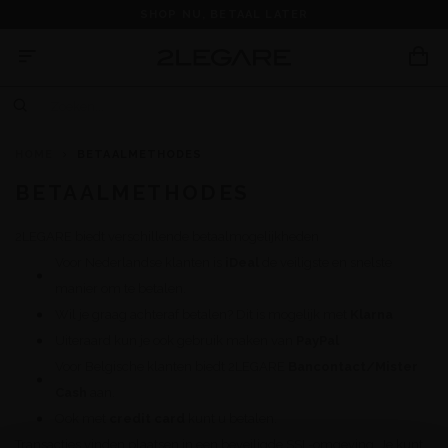
SHOP NU, BETAAL LATER
HOME
BETAALMETHODES
BETAALMETHODES
2LEGARE biedt verschillende betaalmogelijkheden
Voor Nederlandse klanten is
iDeal
de veiligste en snelste
manier om te betalen.
Wil je graag achteraf betalen? Dit is mogelijk met
Klarna
Uiteraard kun je ook gebruik maken van
PayPal
Voor Belgische klanten biedt 2LEGARE
Bancontact/Mister
Cash
aan.
Ook met
credit card
kunt u betalen.
Transacties vinden plaatsen in een beveiligde SSL-omgeving. Je kunt