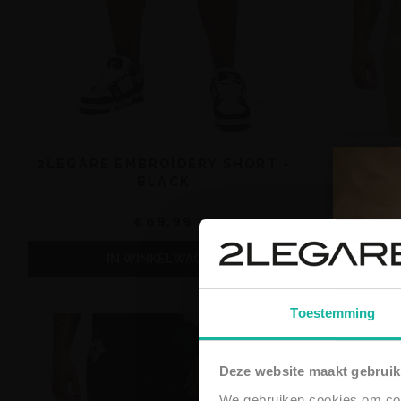
2LEGARE EMBROIDERY SHORT -
2LEGAR
BLACK
€69,99
IN WINKELWAGEN
Toestemming
Deze website maakt gebruik
We gebruiken cookies om cont