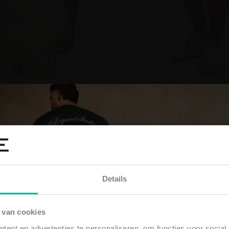
E FLOWER T-SHIRT -
2LEGARE FLOWER S
MINT/GREEN
MINT/GREEN
€74,99
€74,99
IN WINKELWAGEN
IN WINKELWAGE
Details
 van cookies
ent en advertenties te personaliseren, om functies voor social