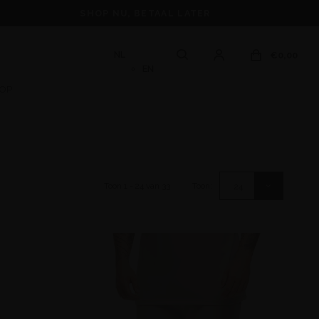
SHOP NU, BETAAL LATER
NL
€0,00
EN
OOP
Toon 1 - 24 van 33
Toon:
24