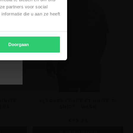
ze partners voor social
nformatie die u aan ze heeft
Doorgaan
 UNITE
2LEGARE FORCE ET UNITE T-
TRA
SHIRT - WASH
€69,99
N
IN WINKELWAGEN