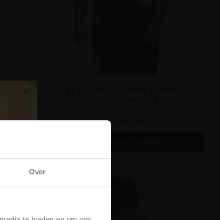
HORT -
2LEGARE FLOWER T-SHIRT -
NAVY/WHITE
€74,99
N
IN WINKELWAGEN
Over
 media te bieden en om ons