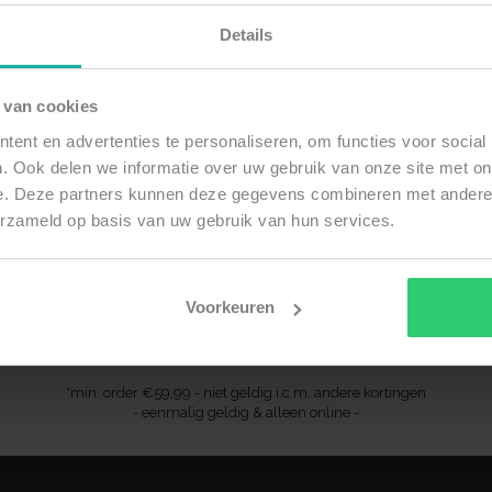
Details
 van cookies
ent en advertenties te personaliseren, om functies voor social
Ontvang 10% op jouw eerste order
. Ook delen we informatie over uw gebruik van onze site met on
e. Deze partners kunnen deze gegevens combineren met andere i
l
erzameld op basis van uw gebruik van hun services.
Voorkeuren
SUBSCRIBE
*min. order €59,99 - niet geldig i.c.m. andere kortingen
- eenmalig geldig & alleen online -