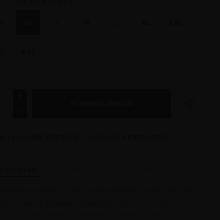
AT
SIZETABLE
S
XS
S
M
L
XL
XXL
L
6XL
+
IN WINKELWAGEN
-
R 16.00 UUR BESTELD = VANDAAG VERZONDEN
CHRIJVING
VERZENDING
RETOURNEREN
2LEGARE FLOWER T-SHIRT IS EEN ZOMERS SHIRT MET EEN
AL FIT EN OPVALLENDE BLOEMENPRINTS. HET SHIRT IS
AKT VAN EEN ZACHTE KATOENMIX EN HEEFT EEN SUBTIEL