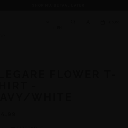
SHOP NU, BETAAL LATER
NL
€0,00
EN
OP
LEGARE FLOWER T-
HIRT -
AVY/WHITE
4,99