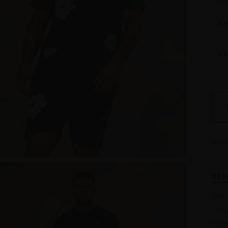
MA
XX
4X
VOO
BES
HET 
CASU
GEMA