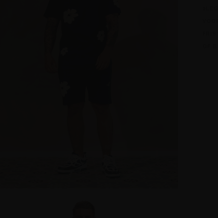
2LE
VOO
FRIS
OF B