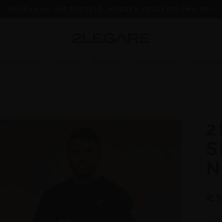
VOOR 16:00 UUR BESTELD, MORGEN GELEVERD (MA-VR)*
IEUW BINNEN
HEREN
SHOP ALL
SWIMWEAR
UITVERKO
2
S
N
€7