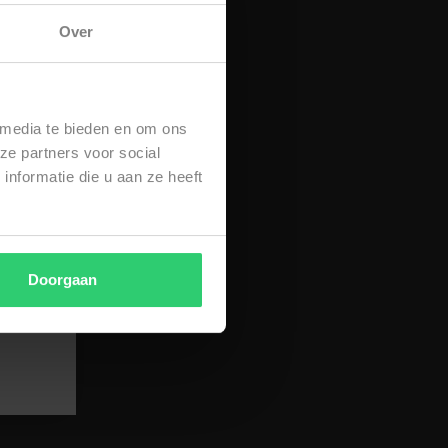
Over
 media te bieden en om ons
ze partners voor social
nformatie die u aan ze heeft
Doorgaan