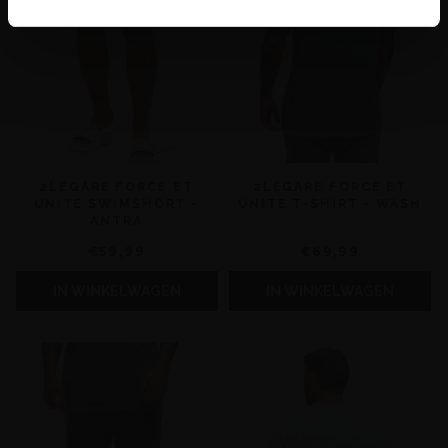
2LEGARE FORCE ET
2LEGARE FORCE ET
UNITE SWIMSHORT -
UNITE T-SHIRT - WASH
ANTRA
€59,99
€69,99
IN WINKELWAGEN
IN WINKELWAGEN