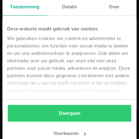
Toestemming
Details
Over
Ontvang 10% op jouw eerste order
Deze website maakt gebruik van cookies
We gebruiken cookies om content en advertenties te
personaliseren, om functies voor social media te bieden
E-mail
en om ons websiteverkeer te analyseren. Ook delen we
2LEGARE FLOWER SHORT
2LEGARE FORCE ET
informatie over uw gebruik van onze site met onze
- NAVY/WHITE
UNITE T-SHIRT - WHITE
partners voor social media, adverteren en analyse. Deze
partners kunnen deze gegevens combineren met andere
€74,99
€69,99
SUBSCRIBE
informatie die u aan ze heeft verstrekt of die ze hebben
IN WINKELWAGEN
IN WINKELWAGEN
verzameld op basis van uw gebruik van hun services.
*min. order €59,99 - niet geldig i.c.m. andere kortingen
- eenmalig geldig & alleen online -
Doorgaan
Voorkeuren