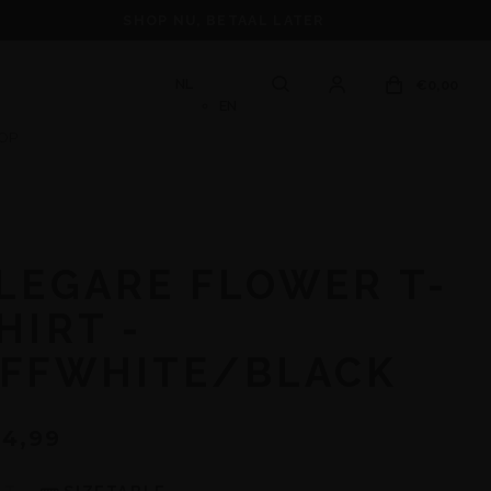
SHOP NU, BETAAL LATER
NL
€0,00
EN
OP
LEGARE FLOWER T-
HIRT -
FFWHITE/BLACK
4,99