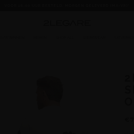
VOOR 16:00 UUR BESTELD, MORGEN GELEVERD (MA-VR)*
IEUW BINNEN
HEREN
SHOP ALL
SWIMWEAR
UITVERKO
2
S
O
€7