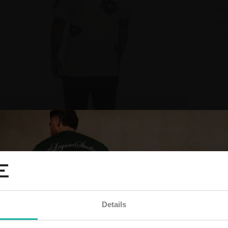
2LE
VOO
FRIS
OF B
Details