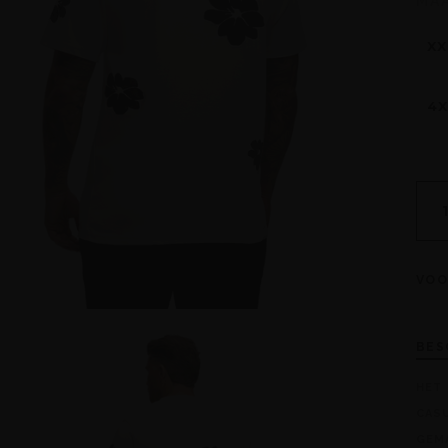
MA
XX
4X
VOO
BES
HET 
CASU
GEMA