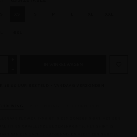
AT
SIZETABLE
S
XS
S
M
L
XL
XXL
L
6XL
+
IN WINKELWAGEN
-
R 16.00 UUR BESTELD = VANDAAG VERZONDEN
CHRIJVING
VERZENDING
RETOURNEREN
2LEGARE FLOWER T-SHIRT IS EEN ZOMERS SHIRT MET EEN
AL FIT EN OPVALLENDE BLOEMENPRINTS. HET SHIRT IS
AKT VAN EEN ZACHTE KATOENMIX EN HEEFT EEN SUBTIEL