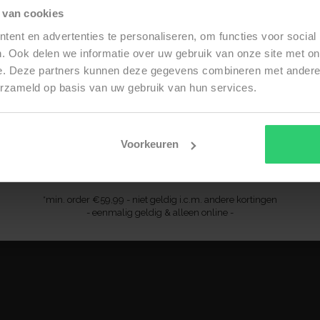
 van cookies
STYLE IT WITH
ent en advertenties te personaliseren, om functies voor social
Ontvang 10% op jouw eerste order
. Ook delen we informatie over uw gebruik van onze site met on
e. Deze partners kunnen deze gegevens combineren met andere i
l
erzameld op basis van uw gebruik van hun services.
Voorkeuren
SUBSCRIBE
*min. order €59,99 - niet geldig i.c.m. andere kortingen
- eenmalig geldig & alleen online -