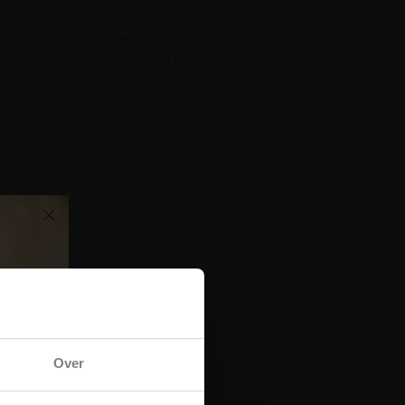
GARE-LOGO OP DE BORST. DE GEBORDUURDE BLOEMEN OP DE
RZIJDE, ZIJKANT EN MOUW ZORGEN VOOR EEN SPEELSE EN
SE UITSTRALING. PERFECT TE COMBINEREN MET EEN JEANS
IJPASSENDE SHORT.
Over