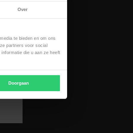
Over
 media te bieden en om ons
ze partners voor social
nformatie die u aan ze heeft
Doorgaan