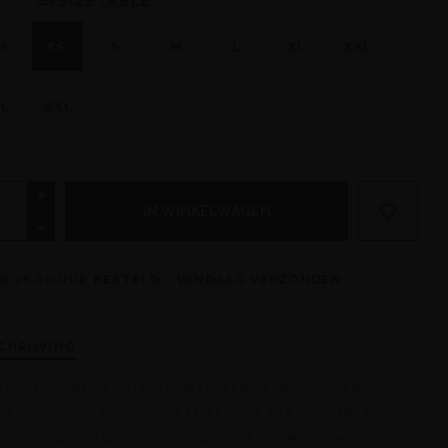
AT
SIZETABLE
S
XS
S
M
L
XL
XXL
L
6XL
+
IN WINKELWAGEN
-
R 16.00 UUR BESTELD = VANDAAG VERZONDEN
CHRIJVING
VERZENDING
RETOURNEREN
UAL SHIRT MET KORTE MOUWEN, EEN OPEN KRAAG EN
OPSLUITING. GEMAAKT VAN EEN LICHTE STRUCTUURSTOF
R OPTIMAAL DRAAGCOMFORT. AFGEWERKT MET EEN