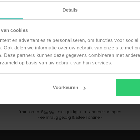
Details
 van cookies
ent en advertenties te personaliseren, om functies voor social
Ontvang 10% op jouw eerste order
. Ook delen we informatie over uw gebruik van onze site met on
e. Deze partners kunnen deze gegevens combineren met andere i
l
erzameld op basis van uw gebruik van hun services.
Voorkeuren
SUBSCRIBE
*min. order €59,99 - niet geldig i.c.m. andere kortingen
- eenmalig geldig & alleen online -