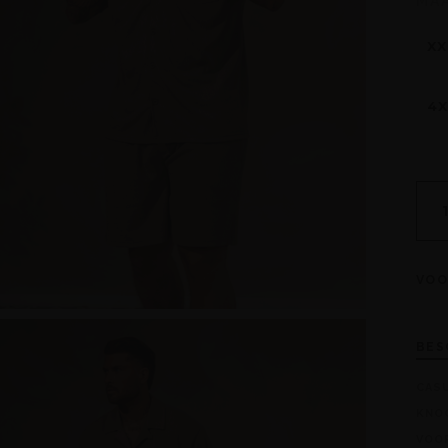
MA
XX
4X
VOO
BES
CAS
KNO
VOO