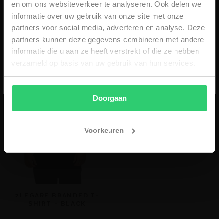
en om ons websiteverkeer te analyseren. Ook delen we
informatie over uw gebruik van onze site met onze
partners voor social media, adverteren en analyse. Deze
STYLE IT WITH
partners kunnen deze gegevens combineren met andere
SUBSCRIBE
informatie die u aan ze heeft verstrekt of die ze hebben
verzameld op basis van uw gebruik van hun services.
*min. order €59,99 - niet geldig i.c.m. andere kortingen
- eenmalig geldig & alleen online -
Doorgaan
Voorkeuren
2LEGARE BRANDED T-
SHIRT - BLACK