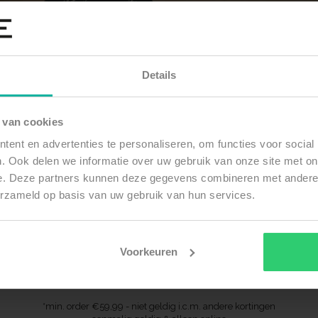
hade aan de producten welke ontstaan is door het gebruik / dragen van de 
oor de langst mogelijke levensduur van de producten.
Details
 van cookies
ent en advertenties te personaliseren, om functies voor social
Ontvang 10% op jouw eerste order
. Ook delen we informatie over uw gebruik van onze site met on
e. Deze partners kunnen deze gegevens combineren met andere i
l
STAY UPDATED
erzameld op basis van uw gebruik van hun services.
Voorkeuren
SUBSCRIBE
*min. order €59,99 - niet geldig i.c.m. andere kortingen