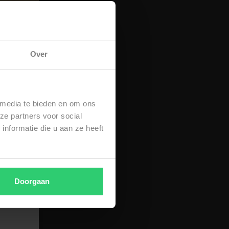
items.
Over
 media te bieden en om ons
ze partners voor social
nformatie die u aan ze heeft
Doorgaan