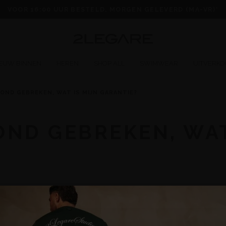
VOOR 16:00 UUR BESTELD, MORGEN GELEVERD (MA-VR)*
IEUW BINNEN
HEREN
SHOP ALL
SWIMWEAR
UITVERKO
OND GEBREKEN, WAT IS MIJN GARANTIE?
OND GEBREKEN, WAT
n met onze
klantenservice
of door de klacht te melden via onze retourserv
er garantie van toepassing is.