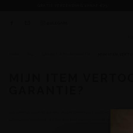
GRATIS VERZENDING VANAF €75
@2LEGARE
N
HOME
FAQ
GARANTIE EN REPARATIE
MIJN ITEM VERTO
MIJN ITEM VERTO
GARANTIE?
Wij kijken graag met je mee. We verzoeken je om contact op te neme
aanvraag en reageren wij met een eventuele passende oplossing indien 