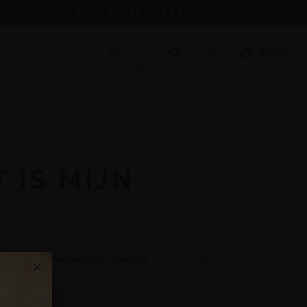
SHOP NU, BETAAL LATER
NL
€0,00
EN
OP
 IS MIJN
ice
www.retourneren.nl/2legare
. Vervolgens beoordelen wij jouw